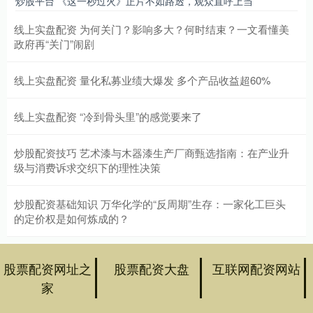
炒股平台 《这一秒过火》正片不如路透，观众直呼上当
线上实盘配资 为何关门？影响多大？何时结束？一文看懂美
政府再“关门”闹剧
线上实盘配资 量化私募业绩大爆发 多个产品收益超60%
线上实盘配资 “冷到骨头里”的感觉要来了
炒股配资技巧 艺术漆与木器漆生产厂商甄选指南：在产业升
级与消费诉求交织下的理性决策
炒股配资基础知识 万华化学的“反周期”生存：一家化工巨头
的定价权是如何炼成的？
股票配资网址之
股票配资大盘
互联网配资网站
家