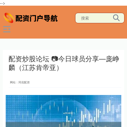
-->
配资炒股论坛 📷今日球员分享—庞峥
麟（江苏肯帝亚）
网站：同花配资