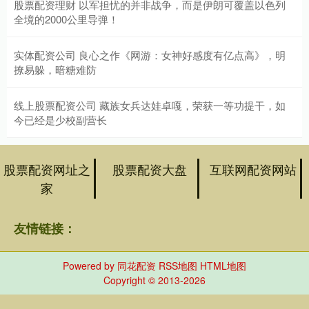
股票配资理财 以军担忧的并非战争，而是伊朗可覆盖以色列
全境的2000公里导弹！
实体配资公司 良心之作《网游：女神好感度有亿点高》，明
撩易躲，暗糖难防
线上股票配资公司 藏族女兵达娃卓嘎，荣获一等功提干，如
今已经是少校副营长
股票配资网址之
股票配资大盘
互联网配资网站
家
友情链接：
Powered by
同花配资
RSS地图
HTML地图
Copyright
© 2013-2026