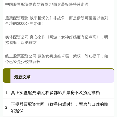
中国股票配资网官网首页 地面兵装板块持续走强
股票配资理财 以军担忧的并非战争，而是伊朗可覆盖以色列
全境的2000公里导弹！
实体配资公司 良心之作《网游：女神好感度有亿点高》，明
撩易躲，暗糖难防
线上股票配资公司 藏族女兵达娃卓嘎，荣获一等功提干，如
今已经是少校副营长
最新文章
真正实盘配资 暑期档多部影片票房不及预期撤档
1、
正规股票配资官网 《群星闪耀时》：票房与口碑的跌
2、
宕起伏